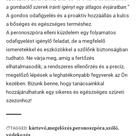
a gombaölő szerek iránti igényt egy átlagos évjáratban.”
A gondos odafigyelés és a proaktív hozzáállás a kulcs
a bőséges és egészséges terméshez.
A peronoszpóra elleni küzdelem egy folyamatos
odafigyelést igénylő feladat, de a megfelelő
ismeretekkel és eszközökkel a szőlőnk biztonságban
tudható. Ne várja meg, amíg a fertőzés
elhatalmasodik; a rendszeres ellenőrzés és a precíz,
megelőző lépések a leghatékonyabb fegyverek az Ön
kezében. Bízunk benne, hogy tanácsainkkal
hozzájárulhatunk egy sikeres és egészséges szüreti
szezonhoz!
kártevő
megelőzés
peronoszpóra
szőlő
TAGGED:
védekezés