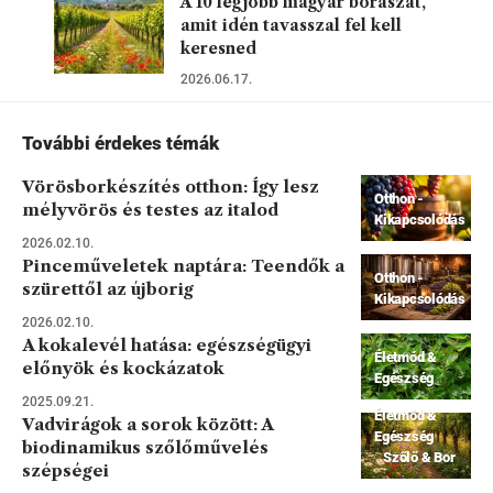
A 10 legjobb magyar borászat,
amit idén tavasszal fel kell
keresned
2026.06.17.
További érdekes témák
Vörösborkészítés otthon: Így lesz
Otthon -
mélyvörös és testes az italod
Kikapcsolódás
2026.02.10.
Pinceműveletek naptára: Teendők a
Otthon -
szürettől az újborig
Kikapcsolódás
2026.02.10.
A kokalevél hatása: egészségügyi
Életmód &
előnyök és kockázatok
Egészség
2025.09.21.
Életmód &
Vadvirágok a sorok között: A
Egészség
biodinamikus szőlőművelés
Szőlő & Bor
szépségei