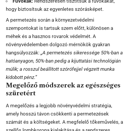
Fúvókák:
Rendszeresen tisztítsuk a fúvókákat,
hogy biztosítsuk az egyenletes szórásképet.
A permetezés során a környezetvédelmi
szempontokat is tartsuk szem előtt, különösen a
méhek és a hasznos rovarok védelmét. A
növényvédelemben dolgozó mérnökök gyakran
hangsúlyozzák:
„A permetezés sikeressége 50%-ban a
hatóanyagon, 50%-ban pedig a kijuttatási technológián
múlik; a rosszul beállított szórófejjel végzett munka
kidobott pénz.”
Megelőző módszerek az egészséges
szüretért
A megelőzés a legjobb növényvédelmi stratégia,
amely hosszú távon csökkenti a permetezések
számát és a költségeket. A megfelelő tőkeművelés, a
szellős lombkorona kialakítása és a rendszeres