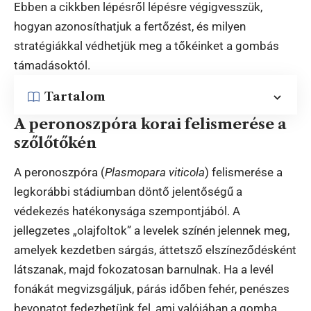
Ebben a cikkben lépésről lépésre végigvesszük,
hogyan azonosíthatjuk a fertőzést, és milyen
stratégiákkal védhetjük meg a tőkéinket a gombás
támadásoktól.
Tartalom
A peronoszpóra korai felismerése a
szőlőtőkén
A peronoszpóra (
Plasmopara viticola
) felismerése a
legkorábbi stádiumban döntő jelentőségű a
védekezés hatékonysága szempontjából. A
jellegzetes „olajfoltok” a levelek színén jelennek meg,
amelyek kezdetben sárgás, áttetsző elszíneződésként
látszanak, majd fokozatosan barnulnak. Ha a levél
fonákát megvizsgáljuk, párás időben fehér, penészes
bevonatot fedezhetünk fel, ami valójában a gomba