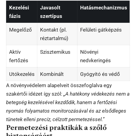
Kezelési
Javasolt
Hatásmechanizmus
fázis
szertípus
Megelőző
Kontakt (pl.
Felületi gátképzés
réztartalmú)
Aktív
Szisztemikus
Növényi
fertőzés
nedvkeringés
Utókezelés
Kombinált
Gyógyító és védő
A növényvédelem alapelveit összefoglalva egy
szakértői idézet így szól:
„A hatékony védekezés nem a
betegség kezelésével kezdődik, hanem a fertőzési
nyomás folyamatos monitorozásával és az elsődleges
tünetek elleni precíz, célzott permetezéssel.”
Permetezési praktikák a szőlő
biztonságáért