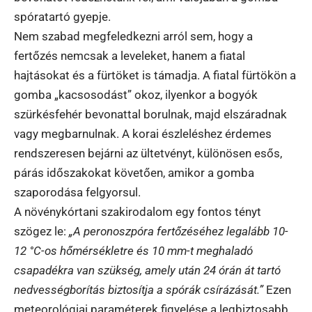
spóratartó gyepje.
Nem szabad megfeledkezni arról sem, hogy a
fertőzés nemcsak a leveleket, hanem a fiatal
hajtásokat és a fürtöket is támadja. A fiatal fürtökön a
gomba „kacsosodást” okoz, ilyenkor a bogyók
szürkésfehér bevonattal borulnak, majd elszáradnak
vagy megbarnulnak. A korai észleléshez érdemes
rendszeresen bejárni az ültetvényt, különösen esős,
párás időszakokat követően, amikor a gomba
szaporodása felgyorsul.
A növénykórtani szakirodalom egy fontos tényt
szögez le:
„A peronoszpóra fertőzéséhez legalább 10-
12 °C-os hőmérsékletre és 10 mm-t meghaladó
csapadékra van szükség, amely után 24 órán át tartó
nedvességborítás biztosítja a spórák csírázását.”
Ezen
meteorológiai paraméterek figyelése a legbiztosabb