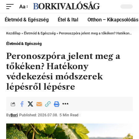
BORKIVALÓSÁG
Aa
Életmód & Egészség
Étel & Ital
Otthon – Kikapcsolódás
Kezdőlap
»
Életmód & Egészség
»
Peronoszpóra jelent meg a tőkéken? Hatékony védekezési módszerek lépésről lépésre
Életmód & Egészség
Peronoszpóra jelent meg a
tőkéken? Hatékony
védekezési módszerek
lépésről lépésre
By
Bori
Published: 2026.07.08.
5 Min Read