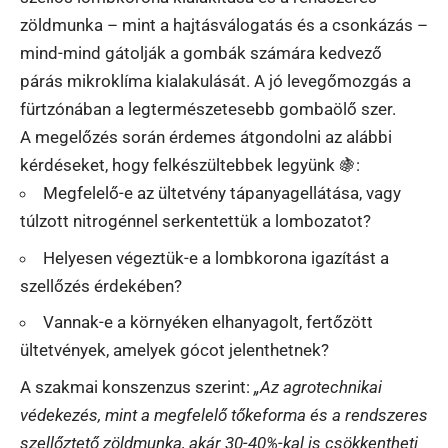
zöldmunka – mint a hajtásválogatás és a csonkázás –
mind-mind gátolják a gombák számára kedvező
párás mikroklíma kialakulását. A jó levegőmozgás a
fürtzónában a legtermészetesebb gombaölő szer.
A megelőzés során érdemes átgondolni az alábbi
kérdéseket, hogy felkészültebbek legyünk 🍇:
Megfelelő-e az ültetvény tápanyagellátása, vagy
túlzott nitrogénnel serkentettük a lombozatot?
Helyesen végeztük-e a lombkorona igazítást a
szellőzés érdekében?
Vannak-e a környéken elhanyagolt, fertőzött
ültetvények, amelyek gócot jelenthetnek?
A szakmai konszenzus szerint:
„Az agrotechnikai
védekezés, mint a megfelelő tőkeforma és a rendszeres
szellőztető zöldmunka, akár 30-40%-kal is csökkentheti