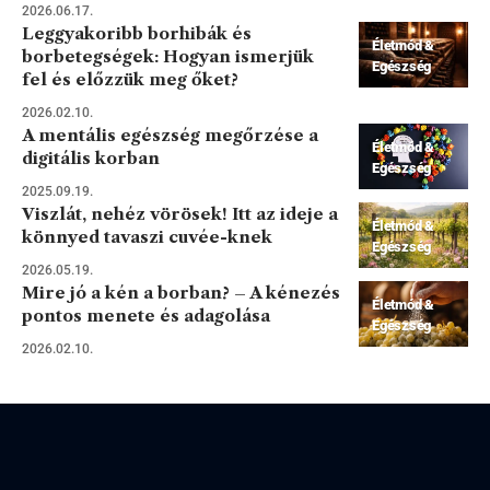
2026.06.17.
Leggyakoribb borhibák és
Életmód &
borbetegségek: Hogyan ismerjük
Egészség
fel és előzzük meg őket?
2026.02.10.
A mentális egészség megőrzése a
Életmód &
digitális korban
Egészség
2025.09.19.
Viszlát, nehéz vörösek! Itt az ideje a
Életmód &
könnyed tavaszi cuvée-knek
Egészség
2026.05.19.
Mire jó a kén a borban? – A kénezés
Életmód &
pontos menete és adagolása
Egészség
2026.02.10.