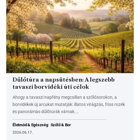
Dűlőtúra a napsütésben: A legszebb
tavaszi borvidéki úti célok
Ahogy a tavaszi napfény megcsillan a szőlősorokon, a
borvidékek új arcukat mutatják: illatos virágzás, friss rozék
és panorámás dűlőtúrák várnak.…
Életmód & Egészség
Szőlő & Bor
2026.06.17.