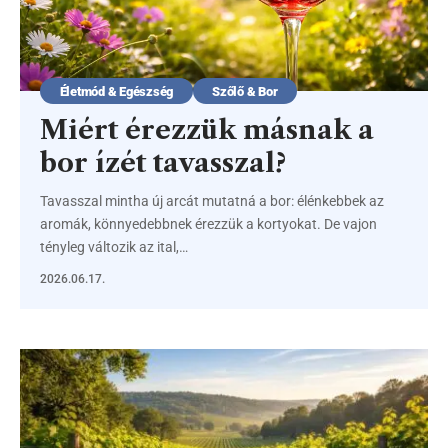
Életmód & Egészség
Szőlő & Bor
Miért érezzük másnak a
bor ízét tavasszal?
Tavasszal mintha új arcát mutatná a bor: élénkebbek az
aromák, könnyedebbnek érezzük a kortyokat. De vajon
tényleg változik az ital,…
2026.06.17.