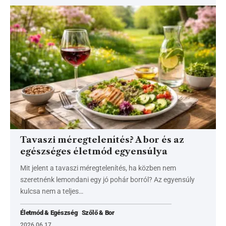
Tavaszi méregtelenítés? A bor és az
egészséges életmód egyensúlya
Mit jelent a tavaszi méregtelenítés, ha közben nem
szeretnénk lemondani egy jó pohár borról? Az egyensúly
kulcsa nem a teljes…
Életmód & Egészség
Szőlő & Bor
2026.06.17.