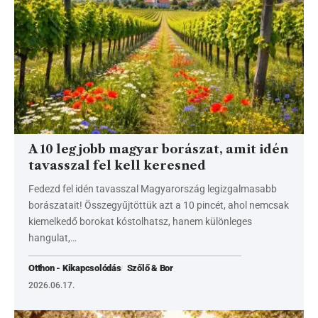
A 10 legjobb magyar borászat, amit idén
tavasszal fel kell keresned
Fedezd fel idén tavasszal Magyarország legizgalmasabb
borászatait! Összegyűjtöttük azt a 10 pincét, ahol nemcsak
kiemelkedő borokat kóstolhatsz, hanem különleges
hangulat,…
Otthon - Kikapcsolódás
Szőlő & Bor
2026.06.17.