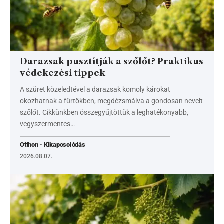
Darazsak pusztítják a szőlőt? Praktikus
védekezési tippek
A szüret közeledtével a darazsak komoly károkat
okozhatnak a fürtökben, megdézsmálva a gondosan nevelt
szőlőt. Cikkünkben összegyűjtöttük a leghatékonyabb,
vegyszermentes…
Otthon - Kikapcsolódás
2026.08.07.