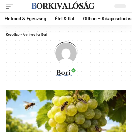
BORKIVALÓSÁG
Életmód & Egészség
Étel & Ital
Otthon – Kikapcsolódás
Kezdőlap
»
Archives for Bori
Bori