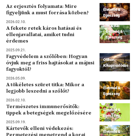
Az erjesztés folyamata: Mire
Életmód &
figyeljünk a must forrása közben?
Egészség
2026.02.10.
Étel & Ital
A fekete retek káros hatásai és
Életmód &
ellenjavallatai, amiket tudni
Egészség
érdemes
2025.09.21.
Fagyvédelem a szőlőben: Hogyan
Otthon -
óvjuk meg a friss hajtásokat a májusi
Kikapcsolódás
fagyoktól?
2026.05.09.
A tökéletes szüret titka: Mikor a
Életmód &
legjobb leszedni a szőlőt?
Egészség
2026.02.10.
Természetes immunerősítők:
Életmód &
tippek a betegségek megelőzésére
Egészség
2025.09.19.
Kártevők elleni védekezés:
Életmód &
Permetezési menetrend a korai