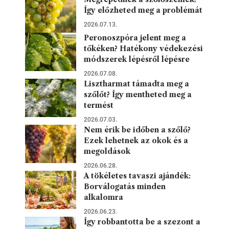
Így előzheted meg a problémát
2026.07.13.
Peronoszpóra jelent meg a
tőkéken? Hatékony védekezési
módszerek lépésről lépésre
2026.07.08.
Lisztharmat támadta meg a
szőlőt? Így mentheted meg a
termést
2026.07.03.
Nem érik be időben a szőlő?
Ezek lehetnek az okok és a
megoldások
2026.06.28.
A tökéletes tavaszi ajándék:
Borválogatás minden
alkalomra
2026.06.23.
Így robbantotta be a szezont a