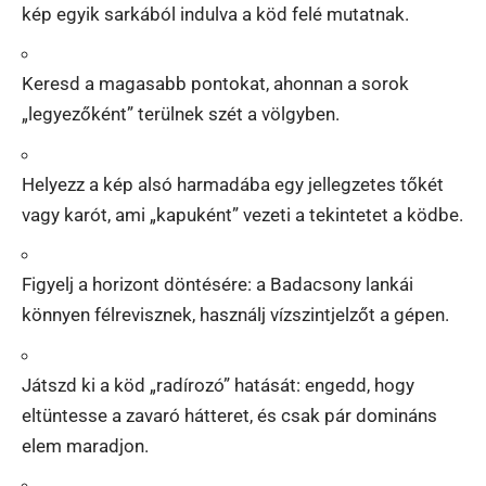
kép egyik sarkából indulva a köd felé mutatnak.
Keresd a magasabb pontokat, ahonnan a sorok
„legyezőként” terülnek szét a völgyben.
Helyezz a kép alsó harmadába egy jellegzetes tőkét
vagy karót, ami „kapuként” vezeti a tekintetet a ködbe.
Figyelj a horizont döntésére: a Badacsony lankái
könnyen félrevisznek, használj vízszintjelzőt a gépen.
Játszd ki a köd „radírozó” hatását: engedd, hogy
eltüntesse a zavaró hátteret, és csak pár domináns
elem maradjon.