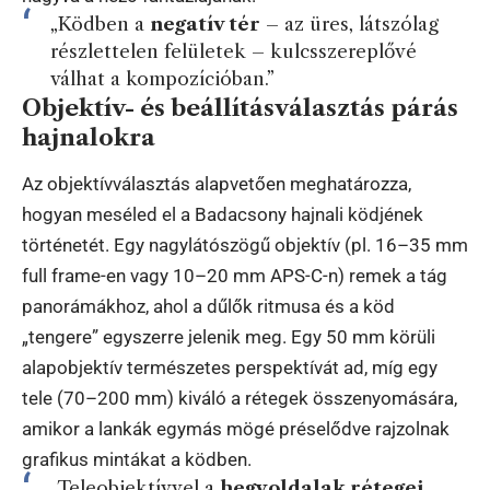
„Ködben a
negatív tér
– az üres, látszólag
részlettelen felületek – kulcsszereplővé
válhat a kompozícióban.”
Objektív- és beállításválasztás párás
hajnalokra
Az objektívválasztás alapvetően meghatározza,
hogyan meséled el a Badacsony hajnali ködjének
történetét. Egy nagylátószögű objektív (pl. 16–35 mm
full frame-en vagy 10–20 mm APS-C-n) remek a tág
panorámákhoz, ahol a dűlők ritmusa és a köd
„tengere” egyszerre jelenik meg. Egy 50 mm körüli
alapobjektív természetes perspektívát ad, míg egy
tele (70–200 mm) kiváló a rétegek összenyomására,
amikor a lankák egymás mögé préselődve rajzolnak
grafikus mintákat a ködben.
„Teleobjektívvel a
hegyoldalak rétegei