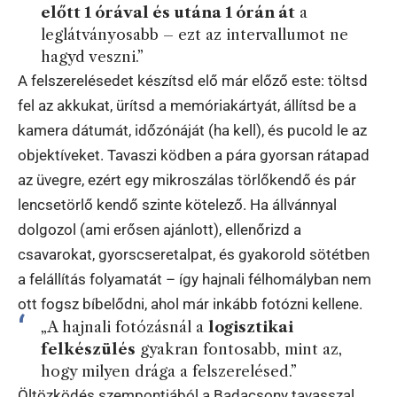
előtt 1 órával és utána 1 órán át
a
leglátványosabb – ezt az intervallumot ne
hagyd veszni.”
A felszerelésedet készítsd elő már előző este: töltsd
fel az akkukat, ürítsd a memóriakártyát, állítsd be a
kamera dátumát, időzónáját (ha kell), és pucold le az
objektíveket. Tavaszi ködben a pára gyorsan rátapad
az üvegre, ezért egy mikroszálas törlőkendő és pár
lencsetörlő kendő szinte kötelező. Ha állvánnyal
dolgozol (ami erősen ajánlott), ellenőrizd a
csavarokat, gyorscseretalpat, és gyakorold sötétben
a felállítás folyamatát – így hajnali félhomályban nem
ott fogsz bíbelődni, ahol már inkább fotózni kellene.
„A hajnali fotózásnál a
logisztikai
felkészülés
gyakran fontosabb, mint az,
hogy milyen drága a felszerelésed.”
Öltözködés szempontjából a Badacsony tavasszal