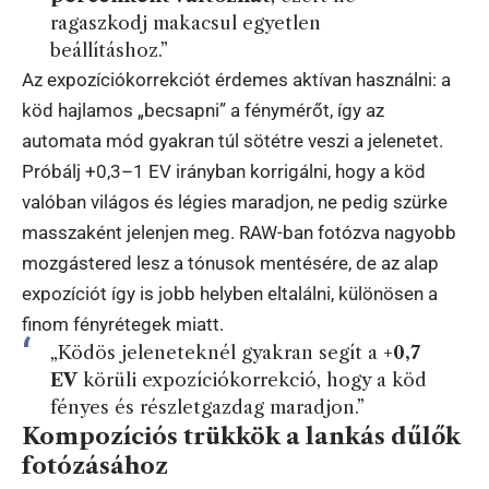
ragaszkodj makacsul egyetlen
beállításhoz.”
Az expozíciókorrekciót érdemes aktívan használni: a
köd hajlamos „becsapni” a fénymérőt, így az
automata mód gyakran túl sötétre veszi a jelenetet.
Próbálj +0,3–1 EV irányban korrigálni, hogy a köd
valóban világos és légies maradjon, ne pedig szürke
masszaként jelenjen meg. RAW-ban fotózva nagyobb
mozgástered lesz a tónusok mentésére, de az alap
expozíciót így is jobb helyben eltalálni, különösen a
finom fényrétegek miatt.
„Ködös jeleneteknél gyakran segít a
+0,7
EV
körüli expozíciókorrekció, hogy a köd
fényes és részletgazdag maradjon.”
Kompozíciós trükkök a lankás dűlők
fotózásához