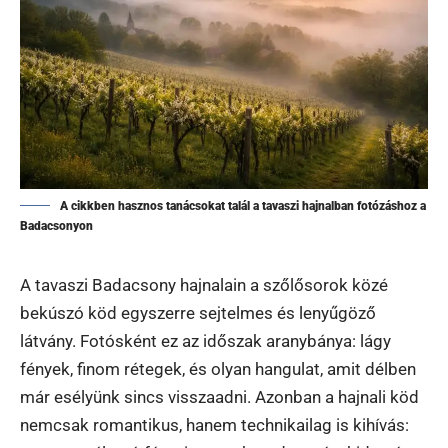
A cikkben hasznos tanácsokat talál a tavaszi hajnalban fotózáshoz a
Badacsonyon
A tavaszi Badacsony hajnalain a szőlősorok közé
bekúszó köd egyszerre sejtelmes és lenyűgöző
látvány. Fotósként ez az időszak aranybánya: lágy
fények, finom rétegek, és olyan hangulat, amit délben
már esélyünk sincs visszaadni. Azonban a hajnali köd
nemcsak romantikus, hanem technikailag is kihívás: