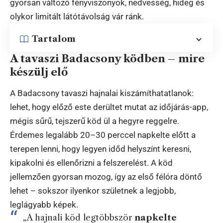
gyorsan változó fényviszonyok, nedvesség, hideg és
olykor limitált látótávolság vár ránk.
Tartalom
A tavaszi Badacsony ködben – mire
készülj elő
A Badacsony tavaszi hajnalai kiszámíthatatlanok:
lehet, hogy előző este derültet mutat az időjárás-app,
mégis sűrű, tejszerű köd ül a hegyre reggelre.
Érdemes legalább 20–30 perccel napkelte előtt a
terepen lenni, hogy legyen időd helyszínt keresni,
kipakolni és ellenőrizni a felszerelést. A köd
jellemzően gyorsan mozog, így az első félóra döntő
lehet – sokszor ilyenkor születnek a legjobb,
leglágyabb képek.
„A hajnali köd legtöbbször
napkelte