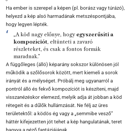
Ha ember is szerepel a képen (pl. borász vagy túrázó),
helyezd a kép alsó harmadának metszéspontjába,
hogy legyen lépték.
„A köd nagy előnye, hogy
egyszerűsíti a
kompozíciót
, eltünteti a zavaró
részleteket, és csak a fontos formák
maradnak.”
A függőleges (álló) képarány sokszor különösen jól
működik a szőlősorok között, mert kiemeli a sorok
irányát és a mélységet. Próbálj meg ugyanarról a
pontról álló és fekvő kompozíciót is készíteni, majd
visszanézéskor elemezd, melyik adja át jobban a köd
rétegeit és a dűlők hullámzását. Ne félj az üres
területektől: a ködös ég vagy a „semmibe vesző”
háttér kifejezetten jót tehet a kép hangulatának, teret
hagyva a néző fantáziájának.