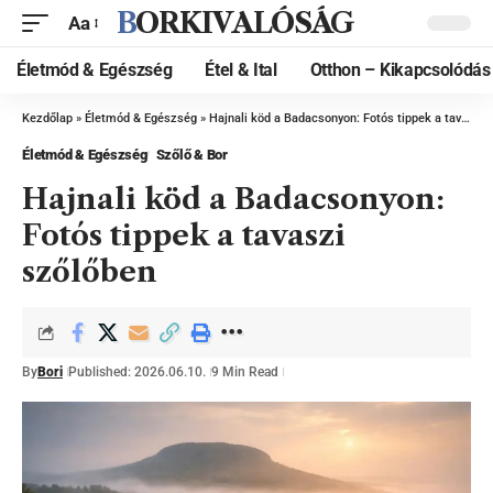
BORKIVALÓSÁG
Aa
Életmód & Egészség
Étel & Ital
Otthon – Kikapcsolódás
Kezdőlap
»
Életmód & Egészség
»
Hajnali köd a Badacsonyon: Fotós tippek a tavaszi szőlőben
Életmód & Egészség
Szőlő & Bor
Hajnali köd a Badacsonyon:
Fotós tippek a tavaszi
szőlőben
By
Bori
Published: 2026.06.10.
9 Min Read