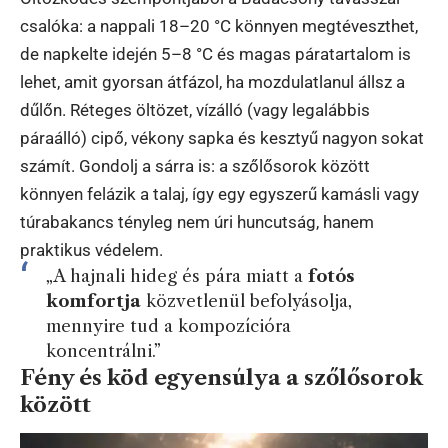
csalóka: a nappali 18–20 °C könnyen megtéveszthet,
de napkelte idején 5–8 °C és magas páratartalom is
lehet, amit gyorsan átfázol, ha mozdulatlanul állsz a
dűlőn. Réteges öltözet, vízálló (vagy legalábbis
páraálló) cipő, vékony sapka és kesztyű nagyon sokat
számít. Gondolj a sárra is: a szőlősorok között
könnyen felázik a talaj, így egy egyszerű kamásli vagy
túrabakancs tényleg nem úri huncutság, hanem
praktikus védelem.
„A hajnali hideg és pára miatt a
fotós
komfortja
közvetlenül befolyásolja,
mennyire tud a kompozícióra
koncentrálni.”
Fény és köd egyensúlya a szőlősorok
között