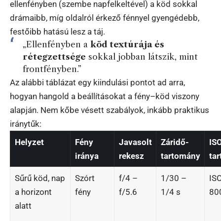
ellenfényben (szembe napfelkeltével) a köd sokkal
drámaibb, míg oldalról érkező fénnyel gyengédebb,
festőibb hatású lesz a táj.
„Ellenfényben a
köd textúrája és
rétegzettsége
sokkal jobban látszik, mint
frontfényben.”
Az alábbi táblázat egy kiindulási pontot ad arra,
hogyan hangold a beállításokat a fény–köd viszony
alapján. Nem kőbe vésett szabályok, inkább praktikus
iránytűk:
Helyzet
Fény
Javasolt
Záridő-
IS
iránya
rekesz
tartomány
ta
Sűrű köd, nap
Szórt
f/4 –
1/30 –
IS
a horizont
fény
f/5.6
1/4 s
80
alatt