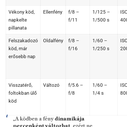
Vékony köd,
Ellenfény
f/8 –
1/125 –
IS
napkelte
f/11
1/500 s
40
pillanata
Felszakadozó
Oldalfény
f/8 –
1/60 –
IS
köd, már
f/16
1/250 s
20
erősebb nap
Visszatérő,
Változó
f/5.6 –
1/60 –
IS
foltokban ülő
f/8
1/4 s
80
köd
„A ködben a fény
dinamikája
percenként változhat
, ezért ne