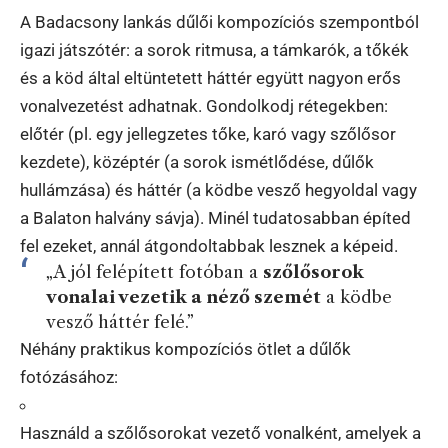
A Badacsony lankás dűlői kompozíciós szempontból
igazi játszótér: a sorok ritmusa, a támkarók, a tőkék
és a köd által eltüntetett háttér együtt nagyon erős
vonalvezetést adhatnak. Gondolkodj rétegekben:
előtér (pl. egy jellegzetes tőke, karó vagy szőlősor
kezdete), középtér (a sorok ismétlődése, dűlők
hullámzása) és háttér (a ködbe vesző hegyoldal vagy
a Balaton halvány sávja). Minél tudatosabban építed
fel ezeket, annál átgondoltabbak lesznek a képeid.
„A jól felépített fotóban a
szőlősorok
vonalai vezetik a néző szemét
a ködbe
vesző háttér felé.”
Néhány praktikus kompozíciós ötlet a dűlők
fotózásához:
Használd a szőlősorokat vezető vonalként, amelyek a