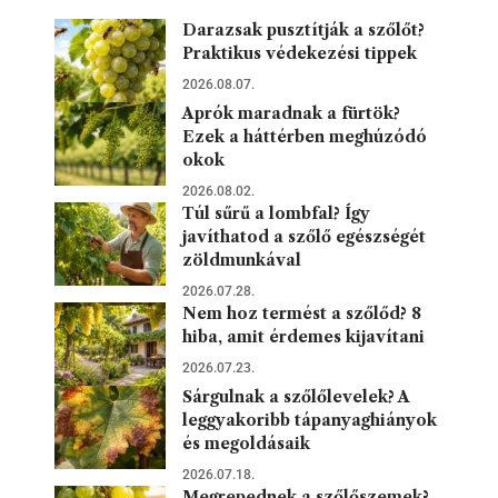
Darazsak pusztítják a szőlőt?
Praktikus védekezési tippek
2026.08.07.
Aprók maradnak a fürtök?
Ezek a háttérben meghúzódó
okok
2026.08.02.
Túl sűrű a lombfal? Így
javíthatod a szőlő egészségét
zöldmunkával
2026.07.28.
Nem hoz termést a szőlőd? 8
hiba, amit érdemes kijavítani
2026.07.23.
Sárgulnak a szőlőlevelek? A
leggyakoribb tápanyaghiányok
és megoldásaik
2026.07.18.
Megrepednek a szőlőszemek?