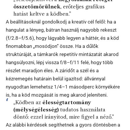
összetömörülnek
, erőteljes grafikus
hatást keltve a ködben.”
A beállításoknál gondolkodj a kreatív cél felől: ha a
hangulat a lényeg, bátran használj nagyobb rekeszt
(f/2.8–f/5.6), hogy lágyabb legyen a háttér, és a köd
finomabban „mosódjon” össze. Ha a dűlők
struktúráját, a támkarók repetitív mintázatát akarod
hangsúlyozni, lépj vissza f/8–f/11 felé, hogy több
részlet maradjon éles. A záridőt a szél és a
kézremegés határain belül igazítsd: állvánnyal
nyugodtan lemehetsz 1/4–1 másodperc környékére
is, ha a köd mozgását is meg akarod jeleníteni.
„Ködben az
élességtartomány
(mélységélesség)
tudatos használata
döntő: ezzel irányítod, mire figyel a néző.”
Az alábbi kérdések segíthetnek a gyors döntésben a