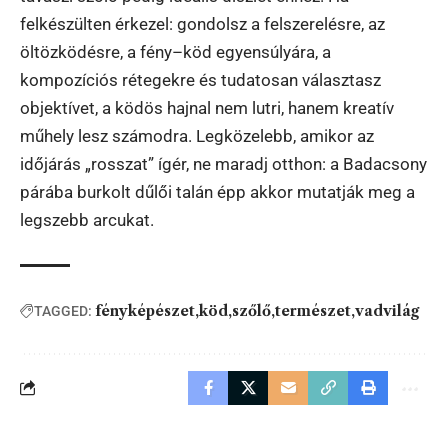
felkészülten érkezel: gondolsz a felszerelésre, az
öltözködésre, a fény–köd egyensúlyára, a
kompozíciós rétegekre és tudatosan választasz
objektívet, a ködös hajnal nem lutri, hanem kreatív
műhely lesz számodra. Legközelebb, amikor az
időjárás „rosszat” ígér, ne maradj otthon: a Badacsony
párába burkolt dűlői talán épp akkor mutatják meg a
legszebb arcukat.
fényképészet
köd
szőlő
természet
vadvilág
TAGGED: