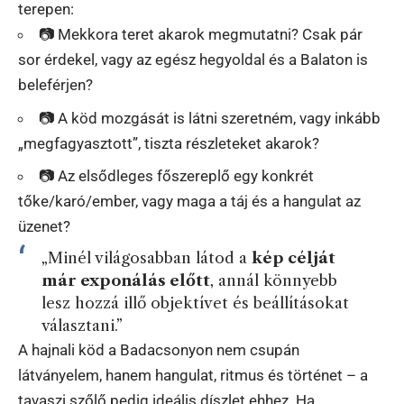
terepen:
📷 Mekkora teret akarok megmutatni? Csak pár
sor érdekel, vagy az egész hegyoldal és a Balaton is
beleférjen?
📷 A köd mozgását is látni szeretném, vagy inkább
„megfagyasztott”, tiszta részleteket akarok?
📷 Az elsődleges főszereplő egy konkrét
tőke/karó/ember, vagy maga a táj és a hangulat az
üzenet?
„Minél világosabban látod a
kép célját
már exponálás előtt
, annál könnyebb
lesz hozzá illő objektívet és beállításokat
választani.”
A hajnali köd a Badacsonyon nem csupán
látványelem, hanem hangulat, ritmus és történet – a
tavaszi szőlő pedig ideális díszlet ehhez. Ha