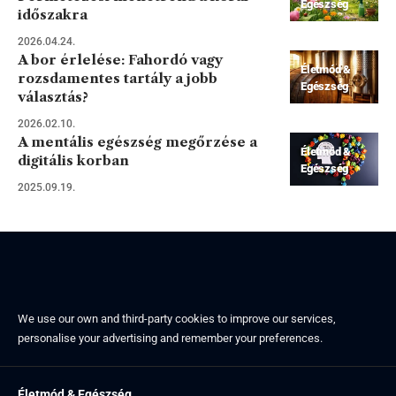
Egészség
időszakra
2026.04.24.
A bor érlelése: Fahordó vagy
Életmód &
rozsdamentes tartály a jobb
Egészség
választás?
2026.02.10.
A mentális egészség megőrzése a
Életmód &
digitális korban
Egészség
2025.09.19.
We use our own and third-party cookies to improve our services,
personalise your advertising and remember your preferences.
Életmód & Egészség