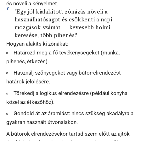
és növeli a kényelmet.
"Egy jól kialakított zónázás növeli a
használhatóságot és csökkenti a napi
mozgások számát — kevesebb holmi
keresése, több pihenés."
Hogyan alakíts ki zónákat:
Határozd meg a fő tevékenységeket (munka,
pihenés, étkezés).
Használj szőnyegeket vagy bútor-elrendezést
határok jelölésére.
Törekedj a logikus elrendezésre (például konyha
közel az étkezőhöz).
Gondold át az áramlást: nincs szükség akadályra a
gyakran használt útvonalakon.
A bútorok elrendezésekor tartsd szem előtt az ajtók