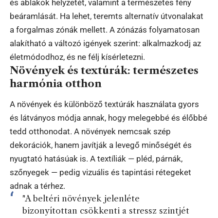
és ablakok helyzetét, valamint a természetes fény
beáramlását. Ha lehet, teremts alternatív útvonalakat
a forgalmas zónák mellett. A zónázás folyamatosan
alakítható a változó igények szerint: alkalmazkodj az
életmódodhoz, és ne félj kísérletezni.
Növények és textúrák: természetes
harmónia otthon
A növények és különböző textúrák használata gyors
és látványos módja annak, hogy melegebbé és élőbbé
tedd otthonodat. A növények nemcsak szép
dekorációk, hanem javítják a levegő minőségét és
nyugtató hatásúak is. A textíliák — pléd, párnák,
szőnyegek — pedig vizuális és tapintási rétegeket
adnak a térhez.
"A beltéri növények jelenléte
bizonyítottan csökkenti a stressz szintjét