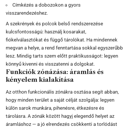
Címkézés a dobozokon a gyors
visszarendezéshez.
A szekrények és polcok belső rendszerezése
kulcsfontosságú: használj kosarakat,
fiókelválasztókat és függő tárolókat. Ha mindennek
megvan a helye, a rend fenntartása sokkal egyszerűbb
lesz. Mindig tarts szem előtt praktikusságot: legyen
könnyű kivenni és visszatenni a dolgokat.
Funkciók zónázása: áramlás és
kényelem kialakítása
Az otthon funkcionális zónákra osztása segít abban,
hogy minden terület a saját célját szolgálja: legyen
külön sarok munkára, pihenésre, étkezésre és
tárolásra. A zónák között hagyj elegendő helyet az
áramláshoz — a jó elrendezés csökkenti a torlódást