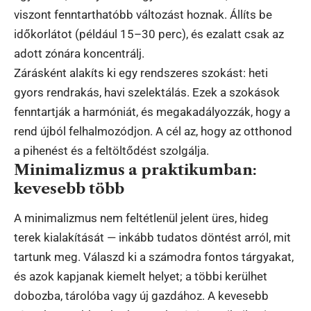
viszont fenntarthatóbb változást hoznak. Állíts be
időkorlátot (például 15–30 perc), és ezalatt csak az
adott zónára koncentrálj.
Zárásként alakíts ki egy rendszeres szokást: heti
gyors rendrakás, havi szelektálás. Ezek a szokások
fenntartják a harmóniát, és megakadályozzák, hogy a
rend újból felhalmozódjon. A cél az, hogy az otthonod
a pihenést és a feltöltődést szolgálja.
Minimalizmus a praktikumban:
kevesebb több
A minimalizmus nem feltétlenül jelent üres, hideg
terek kialakítását — inkább tudatos döntést arról, mit
tartunk meg. Válaszd ki a számodra fontos tárgyakat,
és azok kapjanak kiemelt helyet; a többi kerülhet
dobozba, tárolóba vagy új gazdához. A kevesebb