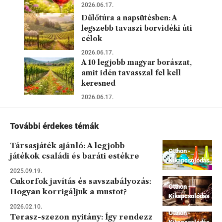
2026.06.17.
Dűlőtúra a napsütésben: A
legszebb tavaszi borvidéki úti
célok
2026.06.17.
A 10 legjobb magyar borászat,
amit idén tavasszal fel kell
keresned
2026.06.17.
További érdekes témák
Társasjáték ajánló: A legjobb
Otthon -
játékok családi és baráti estékre
Kikapcsolódás
2025.09.19.
Cukorfok javítás és savszabályozás:
Otthon -
Hogyan korrigáljuk a mustot?
Kikapcsolódás
2026.02.10.
Otthon -
Terasz-szezon nyitány: Így rendezz