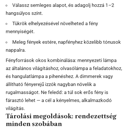
Válassz semleges alapot, és adagolj hozzá 1–2
hangsúlyos színt.
Tükrök elhelyezésével növelheted a fény
mennyiségét.
Meleg fények estére, napfényhez közelibb tónusok
nappalra.
Fényforrások okos kombinálása: mennyezeti lámpa
az általános világításhoz, olvasólámpa a feladatokhoz,
és hangulatlámpa a pihenéshez. A dimmerek vagy
állítható fényerejű izzók nagyban növelik a
rugalmasságot. Ne feledd: a túl sok erős fény is
fárasztó lehet — a cél a kényelmes, alkalmazkodó
világítás.
Tárolási megoldások: rendezettség
minden szobában