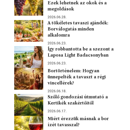
Ezek lehetnek az okok és a
megoldások
2026.06.28.
A tökéletes tavaszi ajándék:
Borválogatás minden
alkalomra
2026.06.23.
Így robbantotta be a szezont a
Laposa Light Badacsonyban
2026.06.23.
Bortörténelem: Hogyan
ünnepelték a tavaszt a régi
vincellérek?
2026.06.18.
Szőlő gondozási útmutató a
Kertikék szakértőitől
2026.06.17.
Miért érezzük másnak a bor
ízét tavasszal?