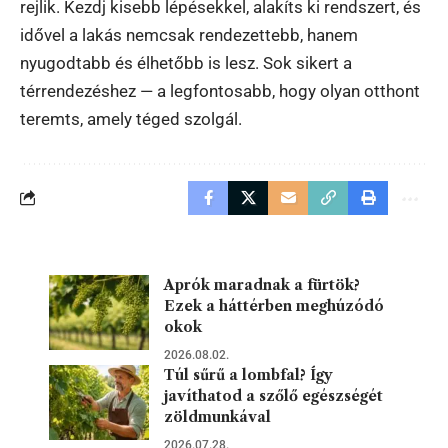
rejlik. Kezdj kisebb lépésekkel, alakíts ki rendszert, és
idővel a lakás nemcsak rendezettebb, hanem
nyugodtabb és élhetőbb is lesz. Sok sikert a
térrendezéshez — a legfontosabb, hogy olyan otthont
teremts, amely téged szolgál.
Aprók maradnak a fürtök?
Ezek a háttérben meghúzódó
okok
2026.08.02.
Túl sűrű a lombfal? Így
javíthatod a szőlő egészségét
zöldmunkával
2026.07.28.