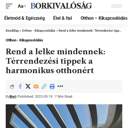
BORKIVALÓSÁG
Aa
Életmód & Egészség
Étel & Ital
Otthon – Kikapcsolódás
Kezdőlap
»
Otthon - Kikapcsolódás
»
Rend a lelke mindennek: Térrendezési tippek a harmonikus otthonért
Otthon - Kikapcsolódás
Rend a lelke mindennek:
Térrendezési tippek a
harmonikus otthonért
By
Bori
Published: 2025.09.19.
7 Min Read