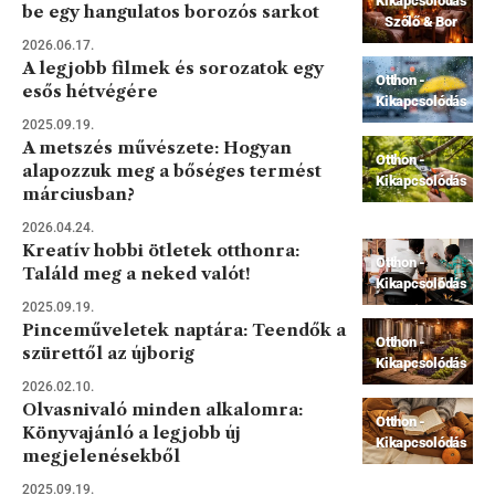
Kikapcsolódás
be egy hangulatos borozós sarkot
Szőlő & Bor
2026.06.17.
A legjobb filmek és sorozatok egy
Otthon -
esős hétvégére
Kikapcsolódás
2025.09.19.
A metszés művészete: Hogyan
Otthon -
alapozzuk meg a bőséges termést
Kikapcsolódás
márciusban?
2026.04.24.
Kreatív hobbi ötletek otthonra:
Otthon -
Találd meg a neked valót!
Kikapcsolódás
2025.09.19.
Pinceműveletek naptára: Teendők a
Otthon -
szürettől az újborig
Kikapcsolódás
2026.02.10.
Olvasnivaló minden alkalomra:
Otthon -
Könyvajánló a legjobb új
Kikapcsolódás
megjelenésekből
2025.09.19.