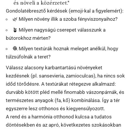
és növeli a közérzetet."
Gondolatébresztő kérdések (emoji-kal a figyelemért):
🌿 Milyen növény illik a szoba fényviszonyaihoz?
🪴 Milyen nagyságú cserepet válasszunk a
bútorokhoz mérten?
🧶 Milyen textúrák hoznak meleget anélkül, hogy
túlzsúfolnák a teret?
Válassz alacsony karbantartású növényeket
kezdésnek (pl. sansevieria, zamioculcas), ha nincs sok
időd törődésre. A textúrákat rétegezve alkalmazd:
durvább kötött pléd mellé finomabb vászonpárnák, és
természetes anyagok (fa, kő) kombinálása. Így a tér
egyszerre lesz otthonos és kiegyensúlyozott.
A rend és a harmónia otthonod kulcsa a tudatos
döntésekben és az apró, következetes szokásokban