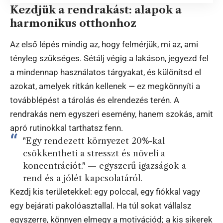
Kezdjük a rendrakást: alapok a
harmonikus otthonhoz
Az első lépés mindig az, hogy felmérjük, mi az, ami
tényleg szükséges. Sétálj végig a lakáson, jegyezd fel
a mindennap használatos tárgyakat, és különítsd el
azokat, amelyek ritkán kellenek — ez megkönnyíti a
továbblépést a tárolás és elrendezés terén. A
rendrakás nem egyszeri esemény, hanem szokás, amit
apró rutinokkal tarthatsz fenn.
"Egy rendezett környezet 20%-kal
csökkentheti a stresszt és növeli a
koncentrációt." — egyszerű igazságok a
rend és a jólét kapcsolatáról.
Kezdj kis területekkel: egy polccal, egy fiókkal vagy
egy bejárati pakolóasztallal. Ha túl sokat vállalsz
egyszerre, könnyen elmegy a motivációd; a kis sikerek