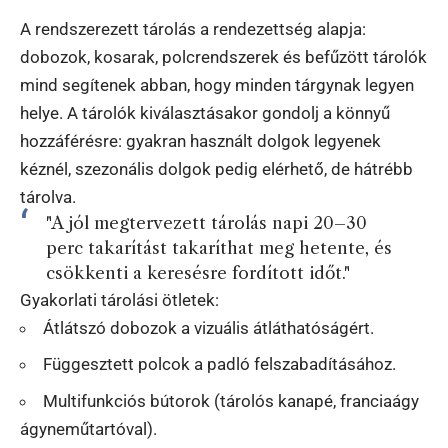
A rendszerezett tárolás a rendezettség alapja:
dobozok, kosarak, polcrendszerek és befűzött tárolók
mind segítenek abban, hogy minden tárgynak legyen
helye. A tárolók kiválasztásakor gondolj a könnyű
hozzáférésre: gyakran használt dolgok legyenek
kéznél, szezonális dolgok pedig elérhető, de hátrébb
tárolva.
"A jól megtervezett tárolás napi 20–30
perc takarítást takaríthat meg hetente, és
csökkenti a keresésre fordított időt."
Gyakorlati tárolási ötletek:
Átlátszó dobozok a vizuális átláthatóságért.
Függesztett polcok a padló felszabadításához.
Multifunkciós bútorok (tárolós kanapé, franciaágy
ágyneműtartóval).