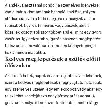
Ajándékválasztásnál gondolj a személyes igényekre:
van-e már a kismamának hasonló eszköze, milyen
stádiumban van a terhesség, és mi hiányzik a napi
rutinjából. Egy kis felmérés vagy beszélgetés a
közeliek között sokszor többet árul el, mint egy gyors
vásárlás. Így célzottabb, igazán hasznos meglepetést
tudsz adni, ami valóban örömet és könnyebbséget
hoz a mindennapokba.
Kedves meglepetések a szülés előtti
időszakra
Az utolsó hetek, napok érzelmileg intenzívek lehetnek,
ezért a kedves meglepetések megnyugtató hatásúak:
egy személyes üzenet, egy emlékdoboz vagy akár egy
relaxációs zenelejátszó nagy támogatást adhat. A
gesztusok súlya itt sokszor fontosabb, mint a tárgy