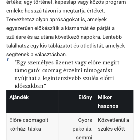
értéke; egy történet, képeslap vagy közös program
emléke hosszú távon is megtartja értékét.
Tervezhetsz olyan apróságokat is, amelyek
egyszerűen előkészítik a kismamát és párját a
szülésre és az utána következő napokra. Lentebb
találhatsz egy kis táblázatot és ötletlistát, amelyek
segítenek a választásban.
"Egy személyes üzenet vagy előre megírt
támogatói csomag érzelmi támogatást
nyújthat a legintenzívebb szülés előtti
időszakban."
Ajándék
Előny
Mikor
hasznos
Előre csomagolt
Gyors
Közvetlenül a
kórházi táska
pakolás,
szülés előtt
semmi