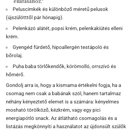
ellátásához."
Peluscímkék és különböző méretű pelusok
(újszülötttől pár hónapig).
Pelenkázó alátét, popsi krém, pelenkakiütés elleni
krém.
Gyengéd fürdető, hipoallergén testápoló és
bőrolaj.
Puha baba törlőkendők, körömolló, orrszívó és
hőmérő.
Gondolj arra is, hogy a kismama értékelni fogja, ha a
csomag nem csak a babának szól, hanem tartalmaz
néhány kényeztető elemet is a számára: kényelmes
mosható törölköző, kézkrém, vagy egy pici
energiapótló snack. Az átlátható csomagolás és a
listázás megkönnyíti a használatot az újdonsült szülők