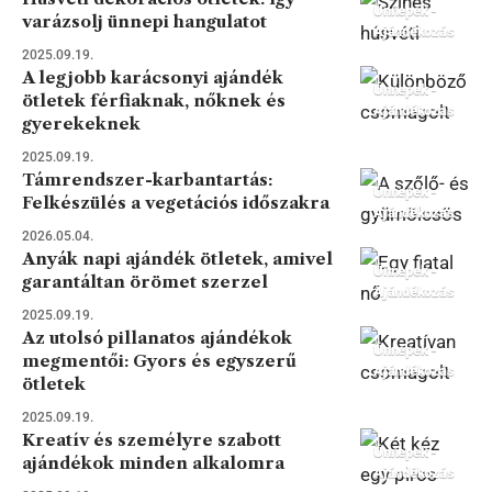
Ünnepek -
varázsolj ünnepi hangulatot
Ajándékozás
2025.09.19.
A legjobb karácsonyi ajándék
Ünnepek -
ötletek férfiaknak, nőknek és
Ajándékozás
gyerekeknek
2025.09.19.
Támrendszer-karbantartás:
Ünnepek -
Felkészülés a vegetációs időszakra
Ajándékozás
2026.05.04.
Anyák napi ajándék ötletek, amivel
Ünnepek -
garantáltan örömet szerzel
Ajándékozás
2025.09.19.
Az utolsó pillanatos ajándékok
Ünnepek -
megmentői: Gyors és egyszerű
Ajándékozás
ötletek
2025.09.19.
Kreatív és személyre szabott
Ünnepek -
ajándékok minden alkalomra
Ajándékozás