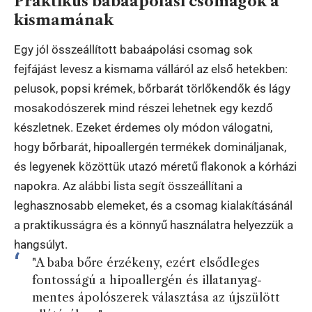
Praktikus babaápolási csomagok a
kismamának
Egy jól összeállított babaápolási csomag sok
fejfájást levesz a kismama válláról az első hetekben:
pelusok, popsi krémek, bőrbarát törlőkendők és lágy
mosakodószerek mind részei lehetnek egy kezdő
készletnek. Ezeket érdemes oly módon válogatni,
hogy bőrbarát, hipoallergén termékek domináljanak,
és legyenek közöttük utazó méretű flakonok a kórházi
napokra. Az alábbi lista segít összeállítani a
leghasznosabb elemeket, és a csomag kialakításánál
a praktikusságra és a könnyű használatra helyezzük a
hangsúlyt.
"A baba bőre érzékeny, ezért elsődleges
fontosságú a hipoallergén és illatanyag-
mentes ápolószerek választása az újszülött