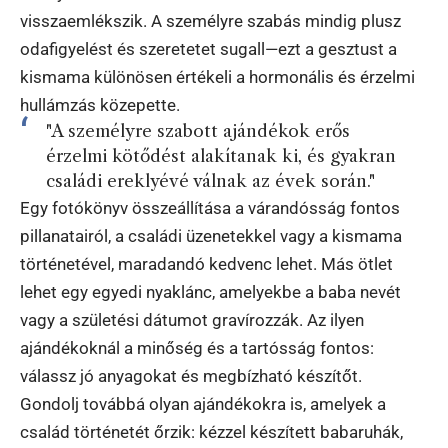
visszaemlékszik. A személyre szabás mindig plusz
odafigyelést és szeretetet sugall—ezt a gesztust a
kismama különösen értékeli a hormonális és érzelmi
hullámzás közepette.
"A személyre szabott ajándékok erős
érzelmi kötődést alakítanak ki, és gyakran
családi ereklyévé válnak az évek során."
Egy fotókönyv összeállítása a várandósság fontos
pillanatairól, a családi üzenetekkel vagy a kismama
történetével, maradandó kedvenc lehet. Más ötlet
lehet egy egyedi nyaklánc, amelyekbe a baba nevét
vagy a születési dátumot gravírozzák. Az ilyen
ajándékoknál a minőség és a tartósság fontos:
válassz jó anyagokat és megbízható készítőt.
Gondolj továbbá olyan ajándékokra is, amelyek a
család történetét őrzik: kézzel készített babaruhák,