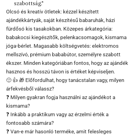
szabottság."
Olcsó és kreatív ötletek: kézzel készített
ajándékkártyák, saját készítésű babaruhák, házi
fürdősó kis tasakokban. Közepes árkategória:
babakocsi kiegészítők, pelenkacsomagok, kismama
jóga-bérlet. Magasabb költségvetés: elektromos
mellszívó, prémium bababútor, személyre szabott
ékszer. Minden kategóriában fontos, hogy az ajándék
hasznos és hosszú távon is értéket képviseljen.
🙂 👍 🎁 Előfordulhat, hogy tanácstalan vagy, milyen
árfekvésből válassz?
❓ Milyen gyakran fogja használni az ajándékot a
kismama?
❓ Inkább a praktikum vagy az érzelmi érték a
fontosabb számára?
❓ Van-e már hasonló terméke, amit felesleges