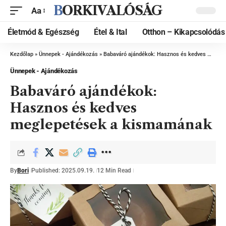
BORKIVALÓSÁG
Aa
Életmód & Egészség
Étel & Ital
Otthon – Kikapcsolódás
Kezdőlap
»
Ünnepek - Ajándékozás
»
Babaváró ajándékok: Hasznos és kedves meglepetések a kismamának
Ünnepek - Ajándékozás
Babaváró ajándékok:
Hasznos és kedves
meglepetések a kismamának
By
Bori
Published: 2025.09.19.
12 Min Read