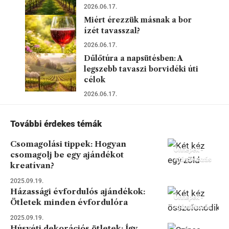
2026.06.17.
Miért érezzük másnak a bor
ízét tavasszal?
2026.06.17.
Dűlőtúra a napsütésben: A
legszebb tavaszi borvidéki úti
célok
2026.06.17.
További érdekes témák
Csomagolási tippek: Hogyan
Ünnepek -
csomagolj be egy ajándékot
Ajándékozás
kreatívan?
2025.09.19.
Házassági évfordulós ajándékok:
Ünnepek -
Ötletek minden évfordulóra
Ajándékozás
2025.09.19.
Húsvéti dekorációs ötletek: Így