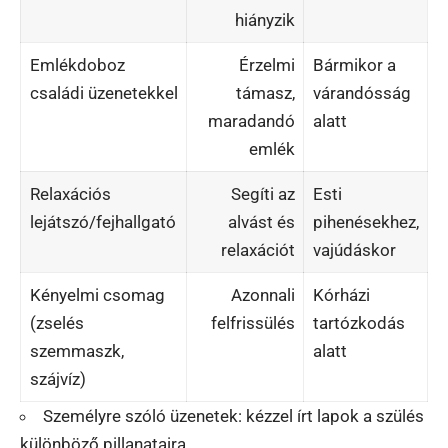
hiányzik
Emlékdoboz
Érzelmi
Bármikor a
családi üzenetekkel
támasz,
várandósság
maradandó
alatt
emlék
Relaxációs
Segíti az
Esti
lejátszó/fejhallgató
alvást és
pihenésekhez,
relaxációt
vajúdáskor
Kényelmi csomag
Azonnali
Kórházi
(zselés
felfrissülés
tartózkodás
szemmaszk,
alatt
szájvíz)
Személyre szóló üzenetek: kézzel írt lapok a szülés
különböző pillanataira.