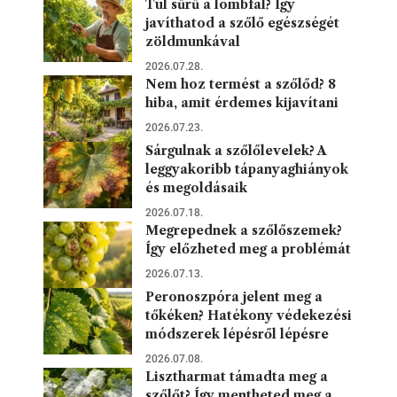
Túl sűrű a lombfal? Így
javíthatod a szőlő egészségét
zöldmunkával
2026.07.28.
Nem hoz termést a szőlőd? 8
hiba, amit érdemes kijavítani
2026.07.23.
Sárgulnak a szőlőlevelek? A
leggyakoribb tápanyaghiányok
és megoldásaik
2026.07.18.
Megrepednek a szőlőszemek?
Így előzheted meg a problémát
2026.07.13.
Peronoszpóra jelent meg a
tőkéken? Hatékony védekezési
módszerek lépésről lépésre
2026.07.08.
Lisztharmat támadta meg a
szőlőt? Így mentheted meg a