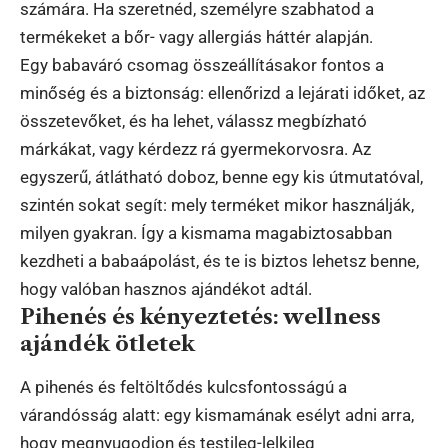
számára. Ha szeretnéd, személyre szabhatod a
termékeket a bőr- vagy allergiás háttér alapján.
Egy babaváró csomag összeállításakor fontos a
minőség és a biztonság: ellenőrizd a lejárati időket, az
összetevőket, és ha lehet, válassz megbízható
márkákat, vagy kérdezz rá gyermekorvosra. Az
egyszerű, átlátható doboz, benne egy kis útmutatóval,
szintén sokat segít: mely terméket mikor használják,
milyen gyakran. Így a kismama magabiztosabban
kezdheti a babaápolást, és te is biztos lehetsz benne,
hogy valóban hasznos ajándékot adtál.
Pihenés és kényeztetés: wellness
ajándék ötletek
A pihenés és feltöltődés kulcsfontosságú a
várandósság alatt: egy kismamának esélyt adni arra,
hogy megnyugodjon és testileg-lelkileg