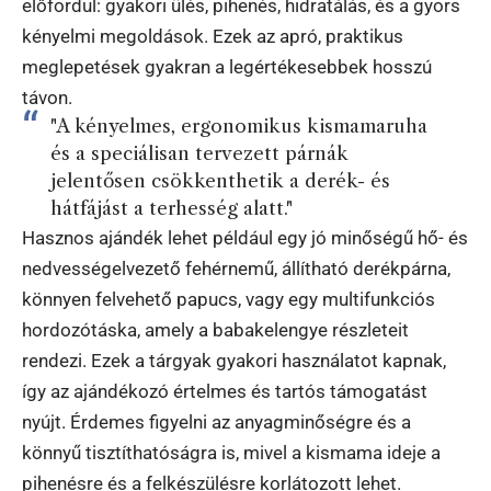
előfordul: gyakori ülés, pihenés, hidratálás, és a gyors
kényelmi megoldások. Ezek az apró, praktikus
meglepetések gyakran a legértékesebbek hosszú
távon.
"A kényelmes, ergonomikus kismamaruha
és a speciálisan tervezett párnák
jelentősen csökkenthetik a derék- és
hátfájást a terhesség alatt."
Hasznos ajándék lehet például egy jó minőségű hő- és
nedvességelvezető fehérnemű, állítható derékpárna,
könnyen felvehető papucs, vagy egy multifunkciós
hordozótáska, amely a babakelengye részleteit
rendezi. Ezek a tárgyak gyakori használatot kapnak,
így az ajándékozó értelmes és tartós támogatást
nyújt. Érdemes figyelni az anyagminőségre és a
könnyű tisztíthatóságra is, mivel a kismama ideje a
pihenésre és a felkészülésre korlátozott lehet.