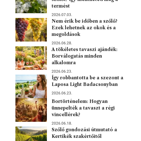
termést
2026.07.03.
Nem érik be időben a szőlő?
Ezek lehetnek az okok és a
megoldások
2026.06.28.
A tökéletes tavaszi ajándék:
Borválogatás minden
alkalomra
2026.06.23.
Így robbantotta be a szezont a
Laposa Light Badacsonyban
2026.06.23.
Bortörténelem: Hogyan
ünnepelték a tavaszt a régi
vincellérek?
2026.06.18.
Szőlő gondozási útmutató a
Kertikék szakértőitől