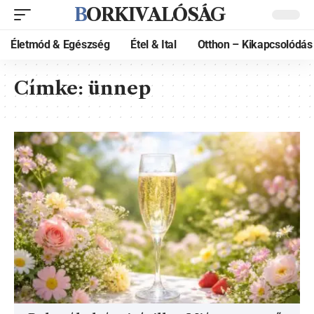
BORKIVALÓSÁG
Életmód & Egészség
Étel & Ital
Otthon – Kikapcsolódás
Címke:
ünnep