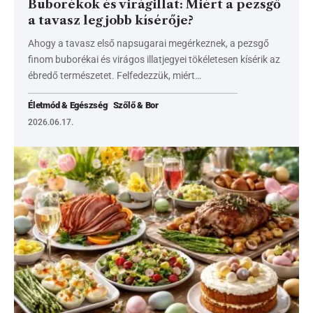
Buborékok és virágillat: Miért a pezsgő
a tavasz legjobb kísérője?
Ahogy a tavasz első napsugarai megérkeznek, a pezsgő
finom buborékai és virágos illatjegyei tökéletesen kísérik az
ébredő természetet. Felfedezzük, miért…
Életmód & Egészség
Szőlő & Bor
2026.06.17.