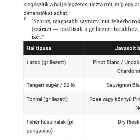
kiegészítik a hal jellegzetes, tiszta ízét, míg eg
dimenziókat adhat.
"Száraz, magasabb savtartalmú fehérborok
(száraz) — ideálisak a grillezett halakhoz, 
ízét."
Hal típusa
Javasolt 
Lazac (grillezett)
Pinot Blanc / Unoa
Chardonn
Tengeri sügér / Süllő
Sauvignon Bl
Tonhal (grillezett)
Rosé vagy könnyű Pi
N
Fehér húsú halak (pl.
Dry Riesl
pangasius)