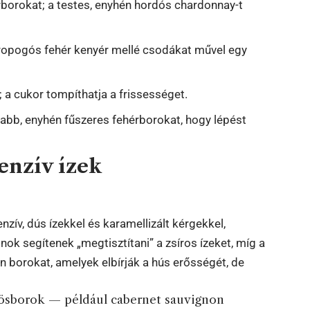
érborokat; a testes, enyhén hordós chardonnay-t
 ropogós fehér kenyér mellé csodákat művel egy
; a cukor tompíthatja a frissességet.
abb, enyhén fűszeres fehérborokat, hogy lépést
enzív ízek
zív, dús ízekkel és karamellizált kérgekkel,
ok segítenek „megtisztítani” a zsíros ízeket, míg a
an borokat, amelyek elbírják a hús erősségét, de
rösborok — például cabernet sauvignon