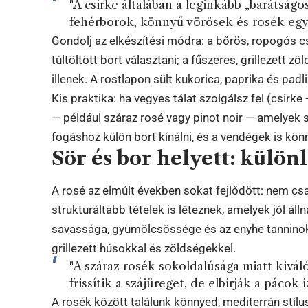
"A csirke általában a leginkább „barátságo
fehérborok, könnyű vörösek és rosék egya
Gondolj az elkészítési módra: a bőrös, ropogós 
túltöltött bort választani; a fűszeres, grillezett
illenek. A rostlapon sült kukorica, paprika és padli
Kis praktika: ha vegyes tálat szolgálsz fel (csirke
— például száraz rosé vagy pinot noir — amelyek 
fogáshoz külön bort kínálni, és a vendégek is kön
Sör és bor helyett: különl
A rosé az elmúlt években sokat fejlődött: nem cs
strukturáltabb tételek is léteznek, amelyek jól állna
savassága, gyümölcsössége és az enyhe tanninok
grillezett húsokkal és zöldségekkel.
"A száraz rosék sokoldalúsága miatt kivál
frissítik a szájüreget, de elbírják a pácok íz
A rosék között találunk könnyed, mediterrán stílus