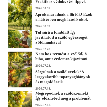
Praktikus védekezési tippek
2026.08.07.
Aprók maradnak a fürtök? Ezek
a háttérben meghúzódó okok
2026.08.02.
Túl sűrű a lombfal? Így
javíthatod a szőlő egészségét
zöldmunkával
2026.07.28.
Nem hoz termést a szőlőd? 8
hiba, amit érdemes kijavítani
2026.07.23.
Sárgulnak a szőlőlevelek? A
leggyakoribb tápanyaghiányok
és megoldásaik
2026.07.18.
Megrepednek a szőlőszemek?
Így előzheted meg a problémát
2026.07.13.