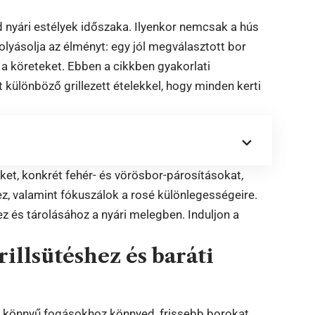
d nyári estélyek időszaka. Ilyenkor nemcsak a hús
olyásolja az élményt: egy jól megválasztott bor
 a köreteket. Ebben a cikkben gyakorlati
különböző grillezett ételekkel, hogy minden kerti
et, konkrét fehér- és vörösbor-párosításokat,
, valamint fókuszálok a rosé különlegességeire.
ez és tárolásához a nyári melegben. Induljon a
illsütéshez és baráti
: a könnyű fogásokhoz könnyed, frissebb borokat