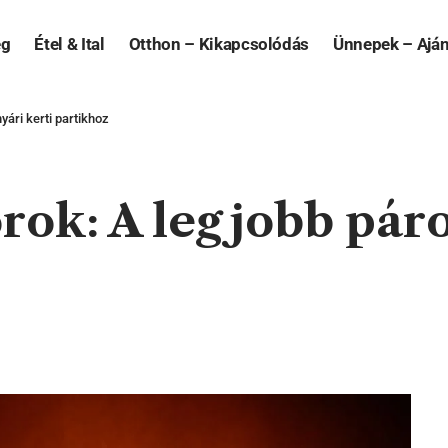
ég
Étel & Ital
Otthon – Kikapcsolódás
Ünnepek – Ajá
yári kerti partikhoz
rok: A legjobb páro