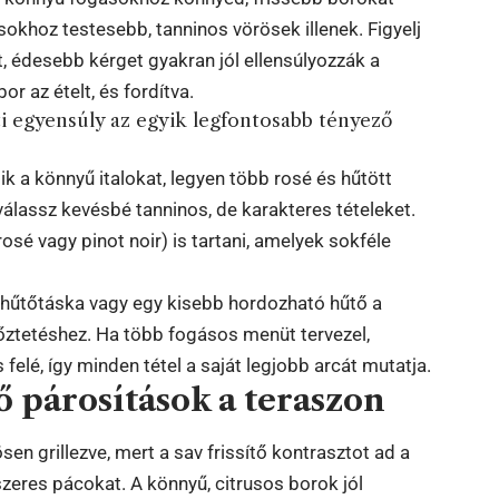
okhoz testesebb, tanninos vörösek illenek. Figyelj
t, édesebb kérget gyakran jól ellensúlyozzák a
r az ételt, és fordítva.
zti egyensúly az egyik legfontosabb tényező
ik a könnyű italokat, legyen több rosé és hűtött
, válassz kevésbé tanninos, de karakteres tételeket.
osé vagy pinot noir) is tartani, amelyek sokféle
 hűtőtáska vagy egy kisebb hordozható hűtő a
őztetéshez. Ha több fogásos menüt tervezel,
 felé, így minden tétel a saját legjobb arcát mutatja.
tő párosítások a teraszon
sen grillezve, mert a sav frissítő kontrasztot ad a
zeres pácokat. A könnyű, citrusos borok jól