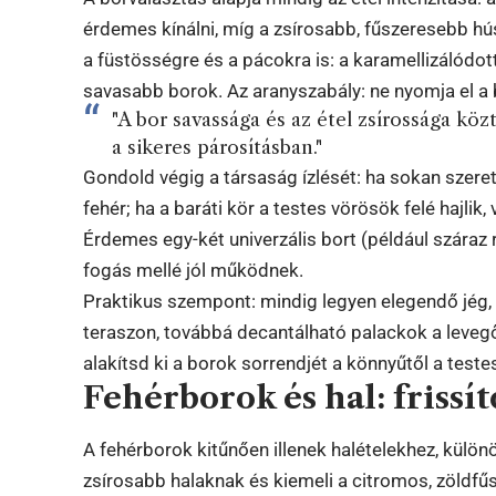
érdemes kínálni, míg a zsírosabb, fűszeresebb hús
a füstösségre és a pácokra is: a karamellizálódot
savasabb borok. Az aranyszabály: ne nyomja el a bo
"A bor savassága és az étel zsírossága kö
a sikeres párosításban."
Gondold végig a társaság ízlését: ha sokan szeret
fehér; ha a baráti kör a testes vörösök felé hajlik
Érdemes egy-két univerzális bort (például száraz r
fogás mellé jól működnek.
Praktikus szempont: mindig legyen elegendő jég,
teraszon, továbbá decantálható palackok a leveg
alakítsd ki a borok sorrendjét a könnyűtől a testes
Fehérborok és hal: frissí
A fehérborok kitűnően illenek halételekhez, különö
zsírosabb halaknak és kiemeli a citromos, zöldfűs