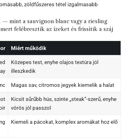
y aromásabb, zöldfűszeres tétel izgalmasabb
 — mint a sauvignon blanc vagy a riesling
mert felébresztik az ízeket és frissítik a száj
bor
Miért működik
ked
Közepes test, enyhe olajos textúra jól
ay
illeszkedik
anc
Magas sav, citromos jegyek kiemelik a halat
not
Kicsit sűrűbb hús, szinte „steak”-szerű, enyhe
oir
vörös jól passzol
ing
Kiemeli a pácokat, komplex aromákat hoz elő