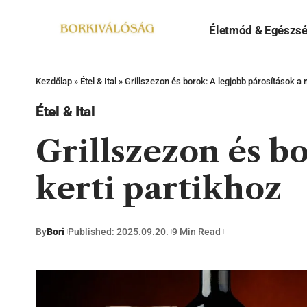
Életmód & Egészs
Kezdőlap
»
Étel & Ital
»
Grillszezon és borok: A legjobb párosítások a n
Étel & Ital
Grillszezon és bo
kerti partikhoz
By
Bori
Published: 2025.09.20.
9 Min Read