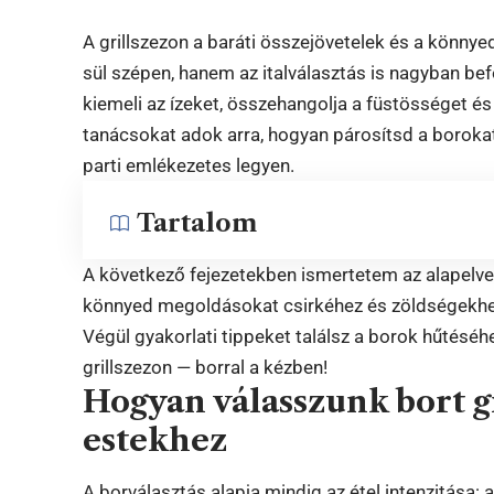
A grillszezon a baráti összejövetelek és a könnye
sül szépen, hanem az italválasztás is nagyban bef
kiemeli az ízeket, összehangolja a füstösséget és
tanácsokat adok arra, hogyan párosítsd a borokat 
parti emlékezetes legyen.
Tartalom
A következő fejezetekben ismertetem az alapelvek
könnyed megoldásokat csirkéhez és zöldségekhez
Végül gyakorlati tippeket találsz a borok hűtéséh
grillszezon — borral a kézben!
Hogyan válasszunk bort gr
estekhez
A borválasztás alapja mindig az étel intenzitása