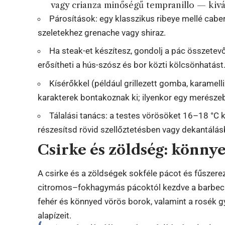
vagy crianza minőségű tempranillo — kivál
Párosítások: egy klasszikus ribeye mellé caber
szeletekhez grenache vagy shiraz.
Ha steak-et készítesz, gondolj a pác összetev
erősítheti a hús-szósz és bor közti kölcsönhatást
Kísérőkkel (például grillezett gomba, karamel
karakterek bontakoznak ki; ilyenkor egy merészebb
Tálalási tanács: a testes vörösöket 16–18 °C 
részesítsd rövid szellőztetésben vagy dekantálás
Csirke és zöldség: könny
A csirke és a zöldségek sokféle pácot és fűszerezé
citromos–fokhagymás pácoktól kezdve a barbecue
fehér és könnyed vörös borok, valamint a rosék g
alapízeit.