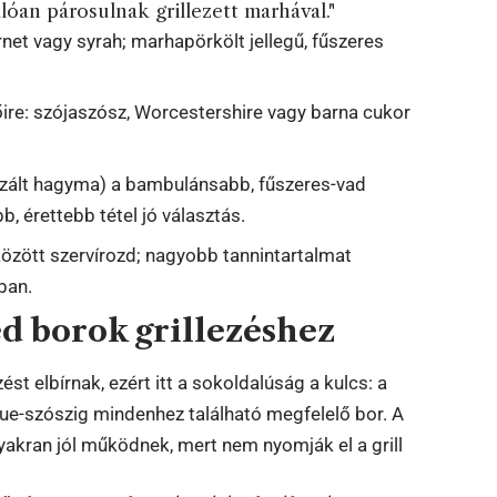
óan párosulnak grillezett marhával."
net vagy syrah; marhapörkölt jellegű, fűszeres
őire: szójaszósz, Worcestershire vagy barna cukor
.
lizált hagyma) a bambulánsabb, fűszeres-vad
, érettebb tétel jó választás.
között szervírozd; nagyobb tannintartalmat
ban.
ed borok grillezéshez
st elbírnak, ezért itt a sokoldalúság a kulcs: a
-szószig mindenhez található megfelelő bor. A
yakran jól működnek, mert nem nyomják el a grill