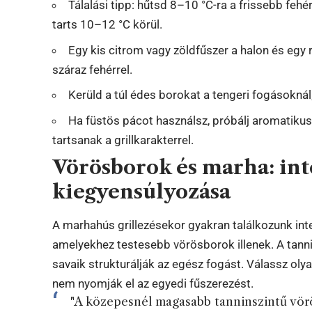
Tálalási tipp: hűtsd 8–10 °C-ra a frissebb feh
tarts 10–12 °C körül.
Egy kis citrom vagy zöldfűszer a halon és egy
száraz fehérrel.
Kerüld a túl édes borokat a tengeri fogásoknál
Ha füstös pácot használsz, próbálj aromatikus
tartsanak a grillkarakterrel.
Vörösborok és marha: int
kiegyensúlyozása
A marhahús grillezésekor gyakran találkozunk inten
amelyekhez testesebb vörösborok illenek. A tannin
savaik strukturálják az egész fogást. Válassz oly
nem nyomják el az egyedi fűszerezést.
"A közepesnél magasabb tanninszintű vö