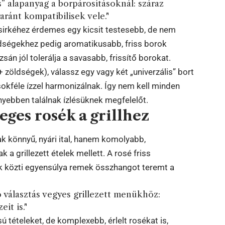
s” alapanyag a borpárosításoknál: száraz
ránt kompatibilisek vele."
csirkéhez érdemes egy kicsit testesebb, de nem
 zöldségekhez pedig aromatikusabb, friss borok
zsán jól tolerálja a savasabb, frissítő borokat.
 + zöldségek), válassz egy vagy két „univerzális” bort
sokféle ízzel harmonizálnak. Így nem kell minden
nyebben találnak ízlésüknek megfelelőt.
eges rosék a grillhez
ak könnyű, nyári ital, hanem komolyabb,
k a grillezett ételek mellett. A rosé friss
 közti egyensúlya remek összhangot teremt a
ó választás vegyes grillezett menükhöz:
eit is."
ú tételeket, de komplexebb, érlelt rosékat is,